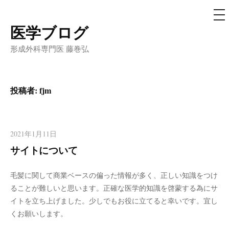
メ
ニ
ュ
医学ブログ
コ
ー
ン
形成外科専門医 藤巻弘
テ
ン
ツ
投稿者:
fjm
へ
ス
キ
2021年1月11日
ッ
サイトについて
プ
毛髪に関して商業ベースの偏った情報が多く、正しい知識をつけ
ることが難しいと思います。正確な医学的知識を啓蒙する為にサ
イトを立ち上げました。少しでもお役に立てると幸いです。宜し
くお願いします。