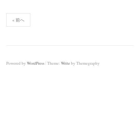
投
« 前へ
稿
の
ペ
ー
ジ
|
Powered by
WordPress
Theme:
Write
by Themegraphy
送
り