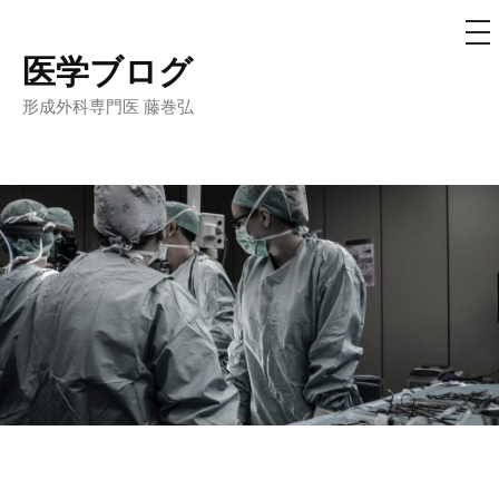
メ
ニ
ュ
医学ブログ
コ
ー
ン
形成外科専門医 藤巻弘
テ
ン
ツ
へ
ス
キ
ッ
プ