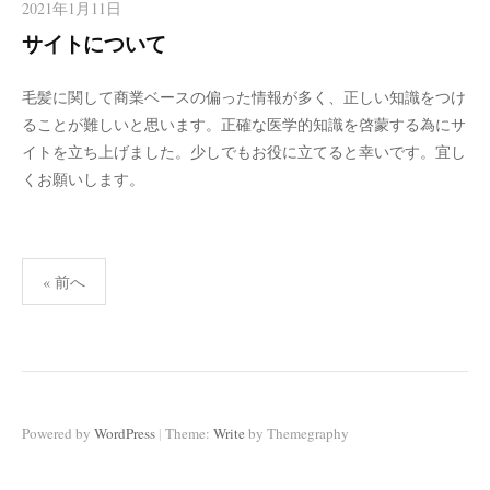
2021年1月11日
サイトについて
毛髪に関して商業ベースの偏った情報が多く、正しい知識をつけ
ることが難しいと思います。正確な医学的知識を啓蒙する為にサ
イトを立ち上げました。少しでもお役に立てると幸いです。宜し
くお願いします。
投
« 前へ
稿
の
ペ
ー
ジ
|
Powered by
WordPress
Theme:
Write
by Themegraphy
送
り