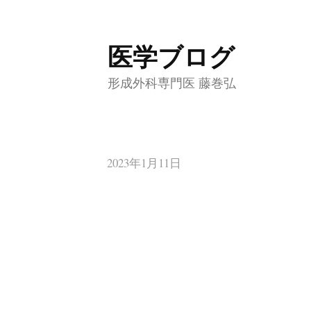
医学ブログ
コ
ン
形成外科専門医 藤巻弘
テ
ン
ツ
へ
2023年1月11日
ス
キ
ッ
プ