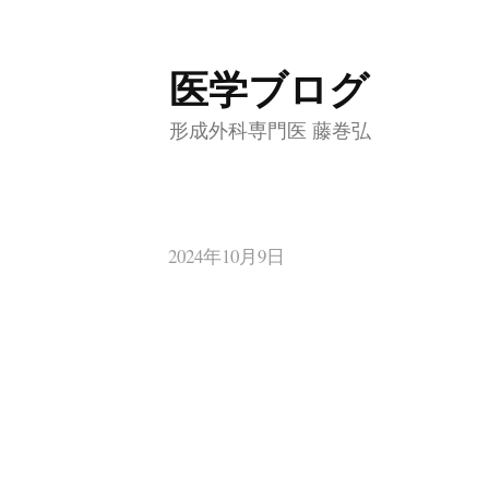
医学ブログ
コ
ン
形成外科専門医 藤巻弘
テ
ン
ツ
へ
2024年10月9日
ス
キ
ッ
プ